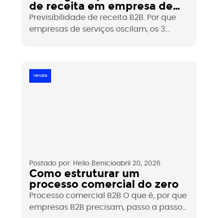
de receita em empresa de
serviços B2B
Previsibilidade de receita B2B. Por que
empresas de serviços oscilam, os 3
pilares da previsibilidade, métricas para
acompanhar e papel dos contratos
recorrentes.
Vendas
Postado por:
Helio Benicio
abril 20, 2026
Como estruturar um
processo comercial do zero
Processo comercial B2B O que é, por que
empresas B2B precisam, passo a passo