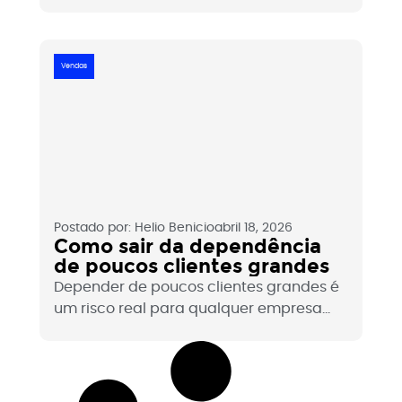
do zero (ICP → funil → CRM → métricas) e
erros mais comuns.
Vendas
Postado por:
Helio Benicio
abril 18, 2026
Como sair da dependência
de poucos clientes grandes
Depender de poucos clientes grandes é
um risco real para qualquer empresa
B2B. Veja como sair dessa dependência
com processo e estrutura comercial.