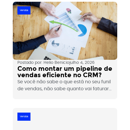
controle sobre o crescimento. Veja o que
é, quando faz sentido e como estruturar
Vendas
sem virar spam.
Postado por:
Helio Benicio
julho 4, 2026
Como montar um pipeline de
vendas eficiente no CRM?
Se você não sabe o que está no seu funil
de vendas, não sabe quanto vai faturar
no próximo mês. O pipeline de vendas no
CRM é o instrumento que transforma
percepção em dado e dados em
decisões. Veja como montar um pipeline
Vendas
que realmente funciona.