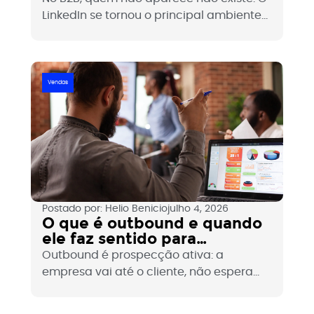
LinkedIn se tornou o principal ambiente
digital onde decisores são abordados,
avaliados e convencidos antes de
qualquer reunião acontecer. Entender o
papel da plataforma na prospecção
Vendas
hoje é essencial para qualquer empresa
que quer crescer.
Postado por:
Helio Benicio
julho 4, 2026
O que é outbound e quando
ele faz sentido para
empresas B2B?
Outbound é prospecção ativa: a
empresa vai até o cliente, não espera
ele aparecer. No B2B, quando bem
executado, é um dos canais com maior