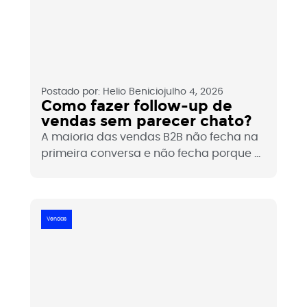
Postado por:
Helio Benicio
julho 4, 2026
Como fazer follow-up de
vendas sem parecer chato?
A maioria das vendas B2B não fecha na
primeira conversa e não fecha porque o
follow-up não acontece. O medo de
parecer insistente faz times comerciais
abandonarem oportunidades que ainda
tinham vida. Veja como fazer follow-up
Vendas
de forma estratégica, sem pressionar e
sem desaparecer.