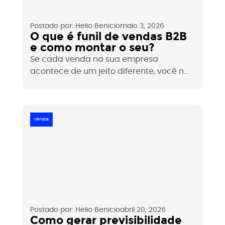
Postado por:
Helio Benicio
maio 3, 2026
O que é funil de vendas B2B
e como montar o seu?
Se cada venda na sua empresa
acontece de um jeito diferente, você não
tem um processo tem sorte. O funil de
vendas B2B é a estrutura que transforma
o caos comercial em previsibilidade.
Entenda o que é, como funciona e como
Vendas
montar o seu.
Postado por:
Helio Benicio
abril 20, 2026
Como gerar previsibilidade