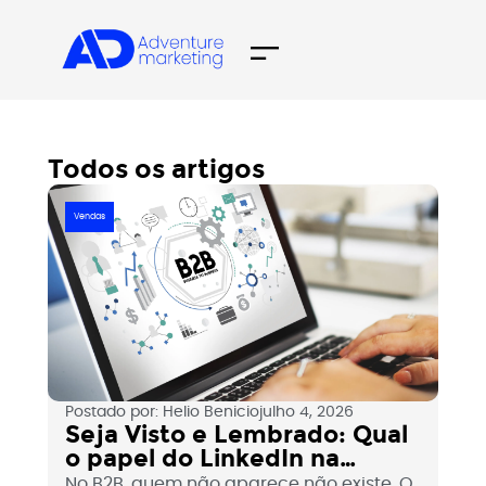
Todos os artigos
Vendas
Postado por:
Helio Benicio
julho 4, 2026
Seja Visto e Lembrado: Qual
o papel do LinkedIn na
prospecção B2B?
No B2B, quem não aparece não existe. O