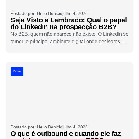
Postado por:
Helio Benicio
julho 4, 2026
Seja Visto e Lembrado: Qual o papel
do LinkedIn na prospecção B2B?
No B2B, quem não aparece não existe. O LinkedIn se
tornou o principal ambiente digital onde decisores
são abordados, avaliados e convencidos antes de
qualquer reunião acontecer. Entender o papel da
plataforma na prospecção hoje é essencial para
qualquer empresa que quer crescer.
Vendas
Postado por:
Helio Benicio
julho 4, 2026
O que é outbound e quando ele faz