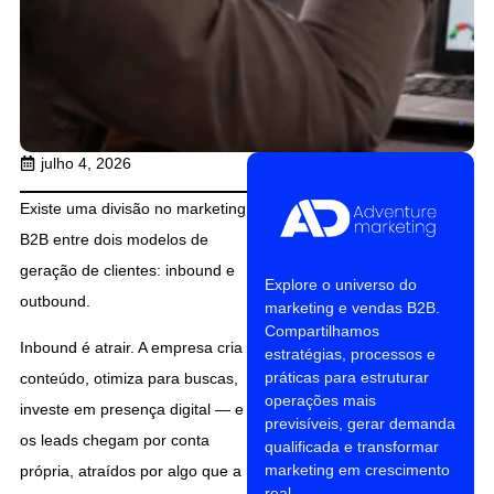
julho 4, 2026
Existe uma divisão no marketing
B2B entre dois modelos de
geração de clientes: inbound e
Explore o universo do
outbound.
marketing e vendas B2B.
Compartilhamos
Inbound é atrair. A empresa cria
estratégias, processos e
práticas para estruturar
conteúdo, otimiza para buscas,
operações mais
investe em presença digital — e
previsíveis, gerar demanda
os leads chegam por conta
qualificada e transformar
marketing em crescimento
própria, atraídos por algo que a
real.