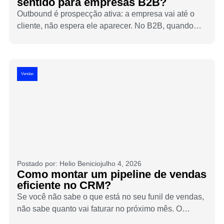
sentido para empresas B2B?
Outbound é prospecção ativa: a empresa vai até o
cliente, não espera ele aparecer. No B2B, quando
bem executado, é um dos canais com maior controle
sobre o crescimento. Veja o que é, quando faz
sentido e como estruturar sem virar spam.
Vendas
Postado por:
Helio Benicio
julho 4, 2026
Como montar um pipeline de vendas
eficiente no CRM?
Se você não sabe o que está no seu funil de vendas,
não sabe quanto vai faturar no próximo mês. O
pipeline de vendas no CRM é o instrumento que