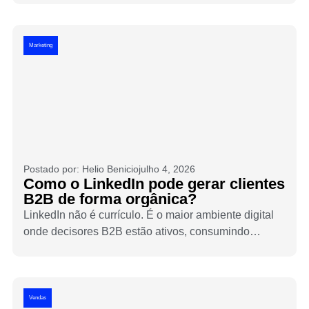
transforma percepção em dado e dados em decisões.
Veja como montar um pipeline que realmente
funciona.
Marketing
Postado por:
Helio Benicio
julho 4, 2026
Como o LinkedIn pode gerar clientes
B2B de forma orgânica?
LinkedIn não é currículo. É o maior ambiente digital
onde decisores B2B estão ativos, consumindo
conteúdo e tomando decisões de compra todos os
dias. Veja como usar o LinkedIn para gerar clientes
de forma orgânica sem depender de anúncios.
Vendas