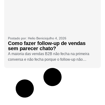
Postado por:
Helio Benicio
julho 4, 2026
Como fazer follow-up de vendas
sem parecer chato?
A maioria das vendas B2B não fecha na primeira
conversa e não fecha porque o follow-up não
acontece. O medo de parecer insistente faz times
comerciais abandonarem oportunidades que ainda
tinham vida. Veja como fazer follow-up de forma
estratégica, sem pressionar e sem desaparecer.