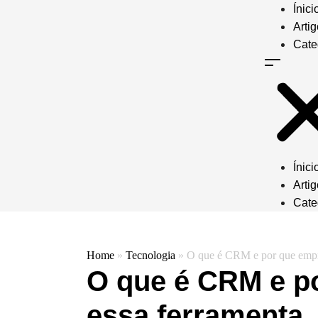
Ínici
Arti
Cate
Ínici
Arti
Cate
Home
»
Tecnologia
»
O que é CRM e por que empre
O que é CRM e p
essa ferramenta