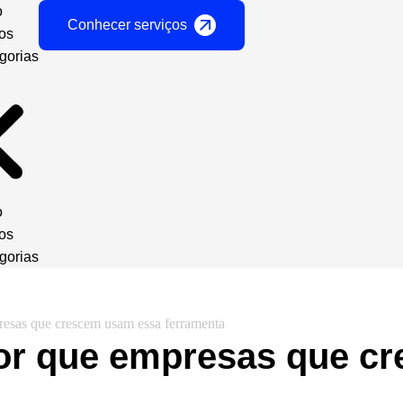
o
Conhecer serviços
gos
gorias
o
gos
gorias
sas que crescem usam essa ferramenta
or que empresas que c