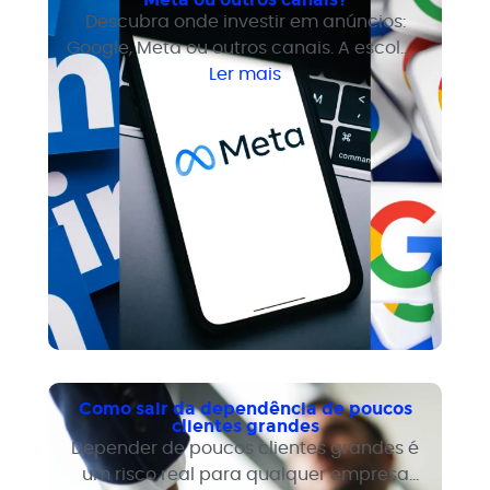
Descubra onde investir em anúncios:
Google, Meta ou outros canais. A escolha
depende do seu objetivo, público e
Ler mais
modelo de vendas. Não é sobre escolher
o canal certo. É sobre escolher a
estratégia certa.
Como sair da dependência de poucos
clientes grandes
Depender de poucos clientes grandes é
um risco real para qualquer empresa