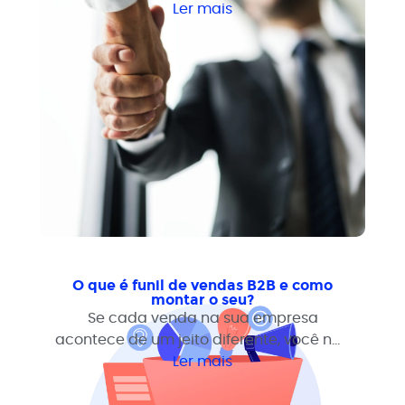
B2B. Veja como sair dessa dependência
Ler mais
com processo e estrutura comercial.
O que é funil de vendas B2B e como
montar o seu?
Se cada venda na sua empresa
acontece de um jeito diferente, você não
tem um processo tem sorte. O funil de
Ler mais
vendas B2B é a estrutura que transforma
o caos comercial em previsibilidade.