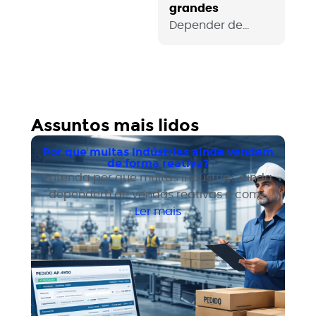
grandes
Depender de
poucos clientes
grandes é um
risco real para
qualquer
empresa B2B. Veja
Assuntos mais lidos
como sair dessa
dependência com
Por que muitas indústrias ainda vendem
processo e
de forma reativa?
Entenda por que muitas indústrias ainda
estrutura
dependem de vendas reativas e como
comercial.
estruturar geração de demanda para
Ler mais
crescer com previsibilidade.