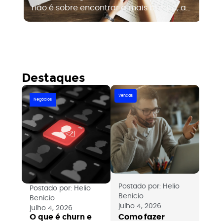
não é sobre encontrar a mais barata, a
e
ra
mais famosa ou a que tem o portfólio
fe
mais bonito. É sobre encontrar a que
es
entende o seu tipo de negócio, trabalha
re
com estratégia antes de execução e
sabe o que significa gerar resultado
Destaques
para uma empresa como a sua....
Vendas
Negócios
Postado por:
Helio
Postado por:
Helio
Benicio
Benicio
julho 4, 2026
julho 4, 2026
Como fazer
O que é churn e