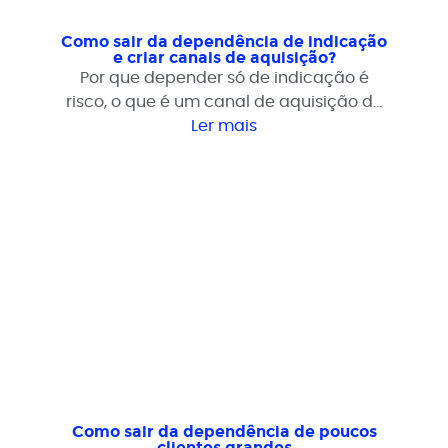
Como sair da dependência de indicação
e criar canais de aquisição?
Por que depender só de indicação é
risco, o que é um canal de aquisição de
verdade, quais canais funcionam no B2B
Ler mais
(conteúdo+SEO, LinkedIn, tráfego pago,
outbound, parcerias) e como escolher
por onde começar.
Como sair da dependência de poucos
clientes grandes