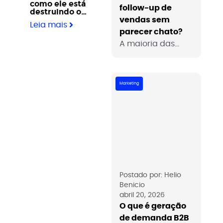
como ele está
follow-up de
destruindo o
vendas sem
crescimento da
Leia mais
sua empresa?
parecer chato?
A maioria das
vendas B2B não
fecha na primeira
conversa e não
Marketing
fecha porque o
follow-up não
acontece. O medo
de parecer
insistente faz
times comerciais
abandonarem
oportunidades
Postado por:
Helio
Benicio
que ainda tinham
abril 20, 2026
vida. Veja como
O que é geração
fazer follow-up de
de demanda B2B
forma estratégica,