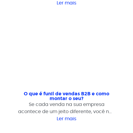
depende do seu objetivo, público e
Ler mais
modelo de vendas. Não é sobre escolher
o canal certo. É sobre escolher a
estratégia certa.
O que é funil de vendas B2B e como
montar o seu?
Se cada venda na sua empresa
acontece de um jeito diferente, você não
tem um processo tem sorte. O funil de
Ler mais
vendas B2B é a estrutura que transforma
o caos comercial em previsibilidade.