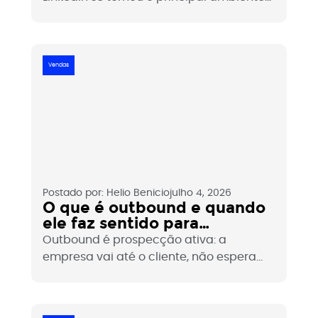
digital onde decisores são abordados,
avaliados e convencidos antes de
qualquer reunião acontecer. Entender o
papel da plataforma na prospecção
Vendas
hoje é essencial para qualquer empresa
que quer crescer.
Postado por:
Helio Benicio
julho 4, 2026
O que é outbound e quando
ele faz sentido para
empresas B2B?
Outbound é prospecção ativa: a
empresa vai até o cliente, não espera
ele aparecer. No B2B, quando bem
executado, é um dos canais com maior
controle sobre o crescimento. Veja o que