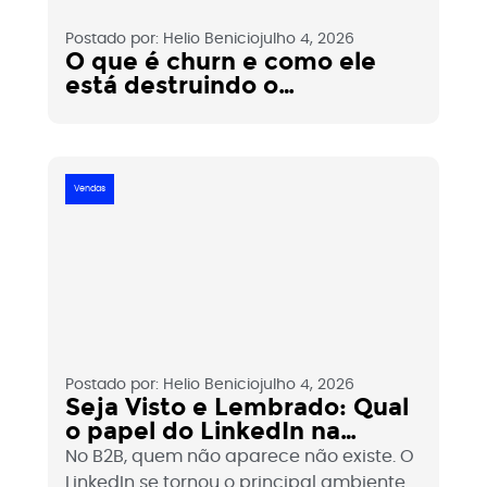
Postado por:
Helio Benicio
julho 4, 2026
O que é churn e como ele
está destruindo o
crescimento da sua
empresa?
Vendas
Postado por:
Helio Benicio
julho 4, 2026
Seja Visto e Lembrado: Qual
o papel do LinkedIn na
prospecção B2B?
No B2B, quem não aparece não existe. O
LinkedIn se tornou o principal ambiente