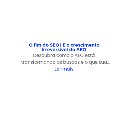
O fim do SEO? E o crescimento
irreversível do AEO
Descubra como o AEO está
transformando as buscas e o que sua
empresa pode fazer para continuar
Ler mais
relevante na era das respostas diretas.