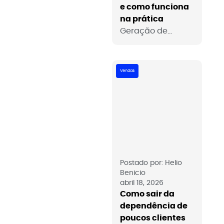
e como funciona
sem pressionar e
na prática
sem desaparecer.
Geração de
demanda B2B
Explica o conceito,
diferencia de
Vendas
geração de leads,
mostra as 3
etapas na prática,
canais que
funcionam e
quando investir.
Postado por:
Helio
Benicio
abril 18, 2026
Como sair da
dependência de
poucos clientes