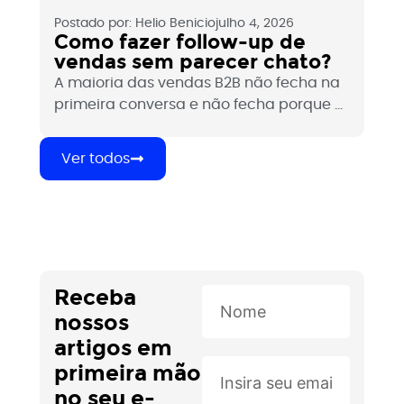
Postado por:
Helio Benicio
julho 4, 2026
Como fazer follow-up de
vendas sem parecer chato?
A maioria das vendas B2B não fecha na
primeira conversa e não fecha porque o
follow-up não acontece. O medo de
parecer insistente faz times comerciais
Ver todos
abandonarem oportunidades que ainda
tinham vida. Veja como fazer follow-up
de forma estratégica, sem pressionar e
sem desaparecer.
Receba
nossos
artigos em
primeira mão
no seu e-