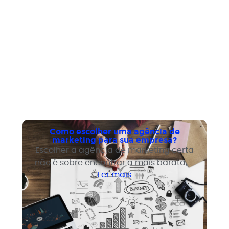
Entenda o que é, como funciona e como
montar o seu.
Como escolher uma agência de
marketing para sua empresa?
Escolher a agência de marketing certa
não é sobre encontrar a mais barata, a
mais famosa ou a que tem o portfólio
Ler mais
mais bonito. É sobre encontrar a que
entende o seu tipo de negócio, trabalha
com estratégia antes de execução e
sabe o que significa gerar resultado