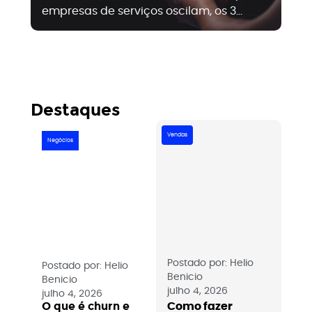
empresas de serviços oscilam, os 3
não
pilares da previsibilidade, métricas para
mai
acompanhar e papel dos contratos
mai
recorrentes....
ent
com
sab
Destaques
par
Vendas
Negócios
Postado por:
Helio
Postado por:
Helio
Benicio
Benicio
julho 4, 2026
julho 4, 2026
Como fazer
O que é churn e