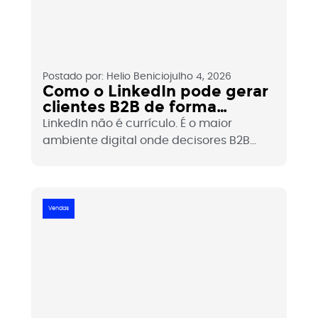
Postado por:
Helio Benicio
julho 4, 2026
Como o LinkedIn pode gerar
clientes B2B de forma
orgânica?
LinkedIn não é currículo. É o maior
ambiente digital onde decisores B2B
estão ativos, consumindo conteúdo e
tomando decisões de compra todos os
dias. Veja como usar o LinkedIn para
gerar clientes de forma orgânica sem
Vendas
depender de anúncios.