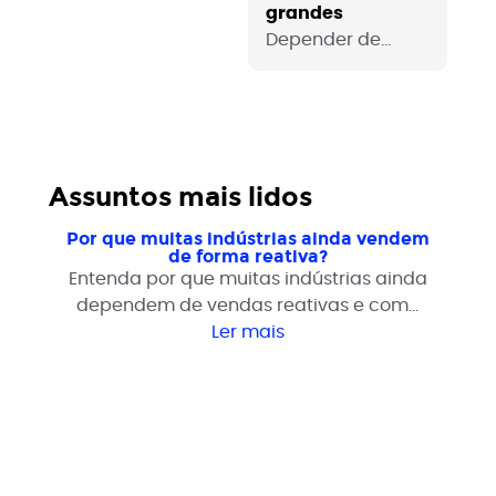
grandes
Depender de
poucos clientes
grandes é um
risco real para
qualquer
empresa B2B. Veja
Assuntos mais lidos
como sair dessa
dependência com
Por que muitas indústrias ainda vendem
processo e
de forma reativa?
Entenda por que muitas indústrias ainda
estrutura
dependem de vendas reativas e como
comercial.
estruturar geração de demanda para
Ler mais
crescer com previsibilidade.