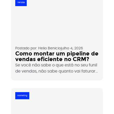
é, quando faz sentido e como estruturar
Vendas
sem virar spam.
Postado por:
Helio Benicio
julho 4, 2026
Como montar um pipeline de
vendas eficiente no CRM?
Se você não sabe o que está no seu funil
de vendas, não sabe quanto vai faturar
no próximo mês. O pipeline de vendas no
CRM é o instrumento que transforma
percepção em dado e dados em
decisões. Veja como montar um pipeline
Marketing
que realmente funciona.